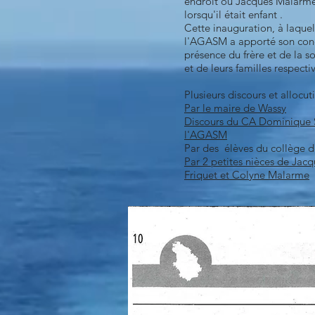
endroit ou Jacques Malarme 
lorsqu'il était enfant .
Cette inauguration, à laquel
l'AGASM a apporté son conc
présence du frère et de la 
et de leurs familles respecti
Plusieurs discours et allocu
Par le maire de Wassy
Discours du CA Dominique S
l'AGASM
Par des élèves du collège 
Par 2 petites nièces de Jac
Friquet et Colyne Malarme