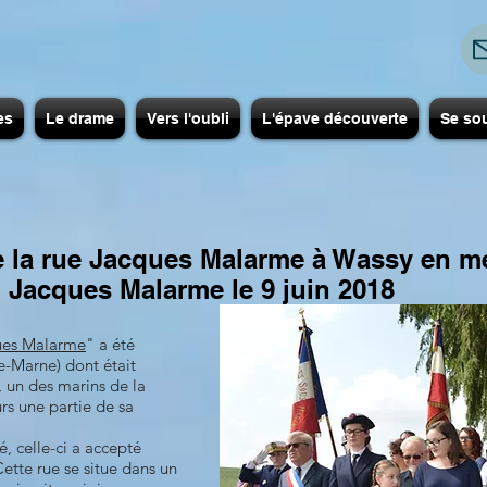
es
Le drame
Vers l'oubli
L'épave découverte
Se so
e la rue Jacques Malarme à Wassy en m
Jacques Malarme le 9 juin 2018
ues Malarme
" a été
e-Marne) dont était
 un des marins de la
rs une partie de sa
, celle-ci a accepté
ette rue se situe dans un