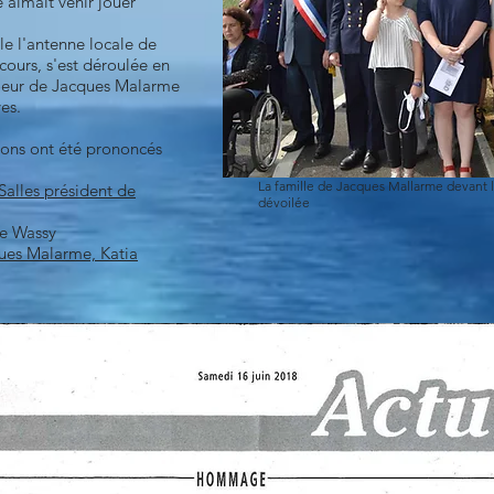
aimait venir jouer
le l'antenne locale de
ours, s'est déroulée en
soeur de Jacques Malarme
ves.
tions ont été prononcés
La famille de Jacques Mallarme devant l
alles président de
dévoilée
de Wassy
ques Malarme,
Katia