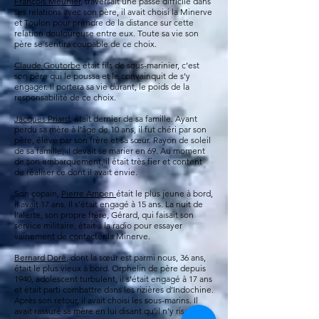
François Meunier
, traversait une passe difficile dans
ses relations avec son père, il avait choisi la Minerve
et Toulon pour prendre de la distance sur cette
relation douloureuse entre eux. Toute sa vie son
père se sentira coupable de ce choix.
Claude Goutorbe
était fils de sous-marinier, c’est
son père qui le poussa et le convainquit de s’y
engager. Il portera sa vie durant, le poids de la
responsabilité de ce choix.
Jacques Priard
, était dernier de sa famille. Ayant
perdu sa mère à l’âge de 10 ans, il fut chéri par son
père, élevé par son frère et sa sœur. Rayon de soleil
de sa famille, il devait se marier en 69. Au moment
de son embarquement, il était très fier et content
de réaliser ce dont il avait envie.
Son copain,
Pierre Ampen
était le plus jeune à bord,
il avait 17 ans. Il s’était engagé à 15 ans. La nuit de
l’alerte, son propre frère, Gérard, qui faisait son
service militaire, était à la radio pour essayer
vainement de contacter la Minerve.
Bernard Doré
, dont la sœur est parmi nous, 36 ans,
était le plus vieux à bord. Orphelin de père depuis
1940, adolescent turbulent, il s’était engagé à 17 ans
et était parti combattre dans les rizières d’Indochine.
Après son retour, il avait choisi les sous-marins. Il
avait rassuré sa mère en lui disant qu’il n’y risquait