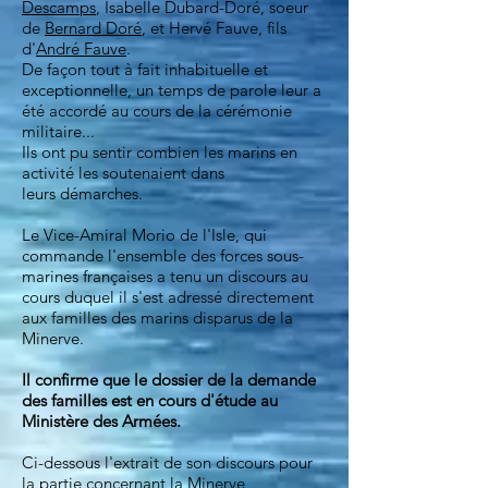
Descamps
, Isabelle Dubard-Doré, soeur
de
Bernard Doré
, et Hervé Fauve, fils
d'
André Fauve
.
De façon tout à fait inhabituelle et
exceptionnelle, un temps de parole leur a
été accordé au cours de la cérémonie
militaire...
Ils ont pu sentir combien les marins en
act
ivité les soutenaient dans
leurs démarches.
Le Vice-Amiral Morio de l'Isle, qui
commande l'ensemble des forces sous-
marines françaises a tenu un discours au
cours duquel il s'est adressé directement
aux familles des marins disparus de la
Minerve.
Il confirme que le dossier de la demande
des familles est en cours d'étude au
Ministère des Armées.
Ci-dessous l'extrait de son discours pour
la partie concernant la Minerve