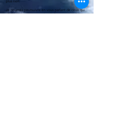
plus rien.
Je pourrais poursuivre en vous parlant de ceux qui
allaient se marier, ceux dont la femme attendait un
enfant, de leurs rêves, de leurs projets, ou de ceux
qui n’en avaient pas. Ils venaient de toutes les
régions de France et de nombreuses familles se
sont senties seules face au drame.
Dans les grandes villes de la Marine, Toulon, Brest,
Lorient, Cherbourg ou Paris nous pûmes compter
sur la solidarité légendaire des marins, celle d’une
grande famille soudée par des liens si forts.
Mais les autres, ces familles géographiquement
isolées, il fallut souvent faire face dans la solitude à
cette épreuve.
C’est cet anniversaire qui nous a permis de nous
découvrir, de nous rencontrer. J’ai alors eu des
contacts et échanges avec des personnes parfois
isolées dans leur douleur, qui, souvent submergées
par l’émotion, m’ont dit combien le vide laissé par
leur marin de la Minerve était toujours présent en
eux. Et, toutes, absolument toutes, reviennent
toujours avec les mêmes questions : que s’est-il
passé ? pourquoi ne les a-t-on pas retrouvés ?
Pourquoi ne nous dit-on rien ?
Cette année, nous avons cherché et obtenu l’accès
à des documents. Nous avons alors pris l’initiative
de demander la reprise des recherches pour