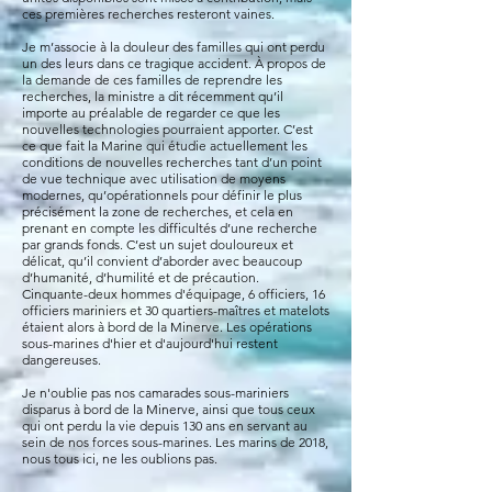
ces premières recherches resteront vaines.
Je m’associe à la douleur des familles qui ont perdu
un des leurs dans ce tragique accident. À propos de
la demande de ces familles de reprendre les
recherches, la ministre a dit récemment qu’il
importe au préalable de regarder ce que les
nouvelles technologies pourraient apporter. C’est
ce que fait la Marine qui étudie actuellement les
conditions de nouvelles recherches tant d’un point
de vue technique avec utilisation de moyens
modernes, qu’opérationnels pour définir le plus
précisément la zone de recherches, et cela en
prenant en compte les difficultés d’une recherche
par grands fonds. C’est un sujet douloureux et
délicat, qu’il convient d’aborder avec beaucoup
d’humanité, d’humilité et de précaution.
Cinquante-deux hommes d'équipage, 6 officiers, 16
officiers mariniers et 30 quartiers-maîtres et matelots
étaient alors à bord de la Minerve. Les opérations
sous-marines d'hier et
d'aujourd'hui restent
dangereuses.
Je n'oublie pas nos camarades sous-mariniers
disparus à bord de la Minerve, ainsi que tous ceux
qui ont perdu la vie depuis 130 ans en servant au
sein de nos forces sous-marines. Les marins de 2018,
nous tous ici, ne les oublions pas.