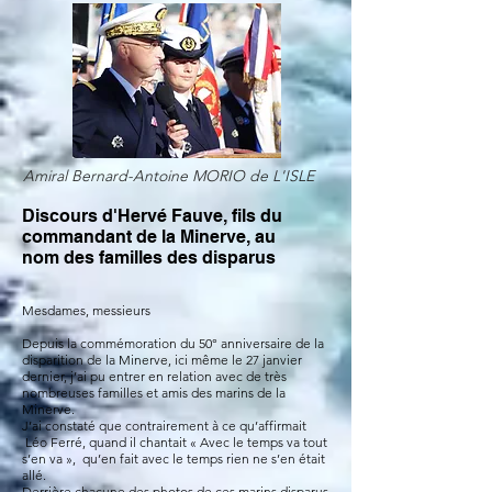
Amiral Bernard-Antoine MORIO de L'ISLE
Discours d'Hervé Fauve, fils du
commandant de la Minerve, au
nom des familles des disparus
Mesdames, messieurs
Depuis la commémoration du 50° anniversaire de la
disparition de la Minerve, ici même le 27 janvier
dernier, j’ai pu entrer en relation avec de très
nombreuses familles et amis des marins de la
Minerve.
J’ai constaté que contrairement à ce qu’affirmait
Léo Ferré, quand il chantait « Avec le temps va tout
s’en va », qu’en fait avec le temps rien ne s’en était
allé.
Derrière chacune des photos de ces marins disparus