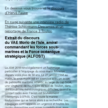
En dessous vous trouverez le
discours
d'Hervé Fauve
En page suivante une interview radio de
Thérèse Scheirmann-Descamps et un
reportage de France 3 Toulon
Extrait du discours
du VAE Morio de l'Isle, amiral
commandant les forces sous-
marines et la Force océanique
stratégique (ALFOST)
La JSM 2018 rend également un hommage
particulier à l'équipage du sous-marin Minerve
disparu voilà plus de 50 ans. Le 27 janvier 1968 au
matin, le sous-marin est en exercice avec un avion
de patrouille maritime Atlantic au large du cap Sicié,
une vingtaine de nautiques au sud de Toulon, dans
des conditions météorologiques difficiles, quand le
contact radio avec l'avion est brutalement
interrompu à 07h55. C'est toute la marine
toulonnaise qui se lance alors à sa recherche. Les
équipages sont rappelés en urgence et toutes les
unités disponibles sont mises à contribution, mais