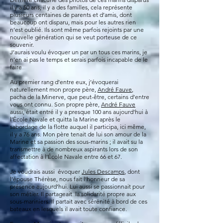
il y a 50 ans, il y a des familles, cela représente
plusieurs centaines de parents et d’amis, dont
beaucoup ont disparu, mais pour les autres rien
n’est oublié. Ils sont même parfois rejoints par une
nouvelle génération qui se veut porteuse de ce
souvenir.
J’aurais voulu évoquer un par un tous ces marins, je
n’en ai pas le temps et serais parfois incapable de le
faire
Au premier rang d’entre eux, j’évoquerai
naturellement mon propre père,
André Fauve
,
pacha de la Minerve, que peut-être, certains d’entre
vous ont connu. Son propre père,
André Fauve
aussi, était entré il y a presque 100 ans aujourd’hui à
l’École Navale et quitta la Marine après le
sabordage de la flotte auquel il participa, ici même,
il y a 76 ans. Mon père tenait de lui son amour de la
Marine et sa passion des sous-marins ; il avait su la
transmettre à de nombreux aspirants lors de son
affectation à l’École Navale entre 66 et 67.
Je voudrais aus
si évoquer
Jules Descamps
, dont
l’épouse Thérèse, nous fait l’honneur de sa
présence aujourd’hui. Lui aussi se passionnait pour
son métier. Il partageait la solidarité propre aux
sous-mariniers. Il partait avec sérénité à bord de ces
bateaux en lesquels il avait toute confiance.