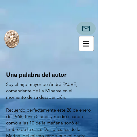
Una palabra del autor
Soy el hijo mayor de André FAUVE,
comandante de La Minerve en el
momento de su desaparición.
Recuerdo perfectamente este 28 de enero
de 1968, tenía 5 años y medio cuando
como a las 10 de la mañana sonó el
timbre de la casa. Dos oficiales de la
Marina, del mismo rango que mi padre,