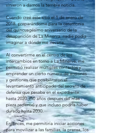
vinieron a darnos la terrible noticia.
Cuando creé este sitio el 1 de enero de
2018, preparándome para la ceremonia
del quincuagésimo aniversario de la
desaparición de La Minerva, nadie podía
imaginar a dónde me llevaría.
Al convertirme en el centro de los
intercambios en torno a La Minerve, me
permitió realizar múltiples contactos y
emprender un cierto número de acciones
y gestiones que posibilitaron el
levantamiento anticipado del secreto de
defensa que pesaba en el expediente
hasta 2020. (50 años después del más
pieza reciente) y que incluso podría haber
durado hasta 2030.
Entonces, me permitiría iniciar acciones
para movilizar a las familias, la prensa, los