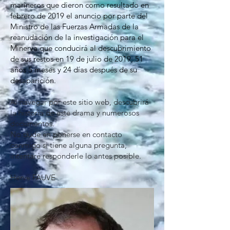
marineros que dieron como resultado en
febrero de 2019 el anuncio por parte del
Ministro de las Fuerzas Armadas de la
reanudación de la investigación para el
Minerva que conducirá al descubrimiento
de sus restos en 19 de julio de 2019, 51
años 5 meses y 24 días después de su
desaparición.
Al navegar por este sitio web, descubrirá
la historia de este drama y numerosos
documentos.
No dude en ponerse en contacto
conmigo si tiene alguna pregunta,
intentaré responderle lo antes posible.
Hervé FAUVE