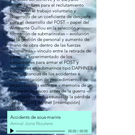
incertidumbres para el reclutamiento
basado en el trabajo voluntario y
desarrollo de un coeficiente de desgaste
para el desarrollo del FOST – papel del
Almirante Guillou en la selección y
formación de submarinistas – evolución
de la gestión de personal y aumento de
mano de obra dentro de las fuerzas
submarinas – vínculo entre la retirada de
personal experimentado de los
escuadrones para armar el FOST y
accidentes en submarinos tipo DAPHNEE
– circunstancias de los accidentes e
implementación de procedimientos de
seguridad más estrictos – memoria de un
incidente de buceo antes de la guerra –
recordatorio de las causas de la pérdida
del SNLEUSS Tresher [interrupción]
(10:03).
Accidents de sous-marins
Amiral Joire-Noulens
00:00
/
00:00