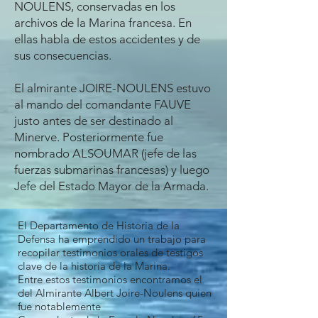
NOULENS, conservadas en los
archivos de la Marina francesa. En
ellas habla de estos accidentes y de
sus consecuencias.
El almirante JOIRE-NOULENS estuvo
al mando del comandante FAUVE
justo antes de ser destinado al
Minerve. Posteriormente fue
nombrado ALSOUMAR (jefe de las
fuerzas submarinas francesas) y luego
Jefe del Estado Mayor de la Armada.
El Departamento de Historia de la
Defensa ha emprendido un trabajo para
recopilar testimonios orales de testigos
clave de la historia de la Marina.
Entre estos testimonios encontramos el
del Almirante Albert Joire-Noulens quien
fue notablemente