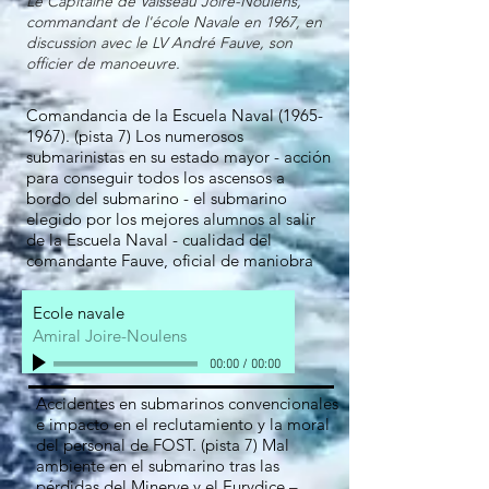
Le Capitaine de Vaisseau Joire-Noulens,
commandant de l'école Navale en 1967, en
discussion avec le LV André Fauve, son
officier de manoeuvre.
Comandancia de la Escuela Naval
(1965-
1967)
. (pista 7) Los numerosos
submarinistas en su estado mayor - acción
para conseguir todos los ascensos a
bordo del submarino - el submarino
elegido por los mejores alumnos al salir
de la Escuela Naval - cualidad del
comandante Fauve, oficial de maniobra
Ecole navale
Amiral Joire-Noulens
00:00
/
00:00
Accidentes en submarinos convencionales
e impacto en el reclutamiento y la moral
del personal de FOST. (pista 7) Mal
ambiente en el submarino tras las
pérdidas del Minerve y el Eurydice –