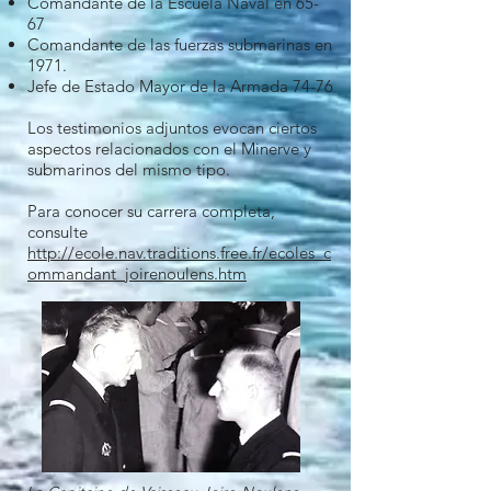
Comandante de la Escuela Naval en 65-
67
Comandante de las fuerzas submarinas en
1971.
Jefe de Estado Mayor de la Armada 74-76
Los testimonios adjuntos evocan ciertos
aspectos relacionados con el Minerve y
submarinos del mismo tipo.
Para conocer su carrera completa,
consulte
http://ecole.nav.traditions.free.fr/ecoles_c
ommandant_joirenoulens.htm