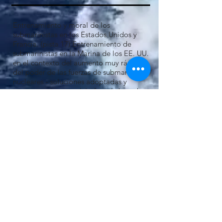
Entrenamiento y moral de los
submarinistas en los Estados Unidos y
Francia. (pista 17) Entrenamiento de
submarinistas en la Marina de los EE. UU.
en el contexto del aumento muy rápido
del poder de las fuerzas de submarinos
nucleares - soluciones adoptadas y
consecuencias - modelo francés basado
en el voluntariado y entrenamiento previo
en un submarino convencional -
recordatorio sobre la moral de los
submarinistas y sobre la pérdida del
Minerve y el Eurydice – Oficinas de
asistencia y asesoramiento a las familias
(BACF) – éxito de la atención integral a
las familias por parte de la escuadra y de
las esposas de los comandantes (7:28).
Différences France-US Navy
Amiral Joire-Noulens
00:00
/
00:00