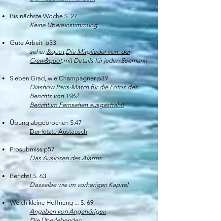
Bis nächste Woche S. 27
Keine Übereinstimmung
Gute Arbeit p33
sehen
&quot;Die Mitglieder von der
Crew&quot;
mit Details für jeden Seemann
Sieben Grad, wie Champagner p39
Diashow Paris-Match
für die Fotos des
Berichts von 1967
Bericht im Fernsehen ausgestrahlt
Übung abgebrochen S.47
Der letzte Austausch
Prosubmiss p57
Das Auslösen des Alarms
Bericht! S. 63
Dasselbe wie im vorherigen Kapitel
Welch kleine Hoffnung ... S. 69
Angaben von Angehörigen
Die Überlebenden