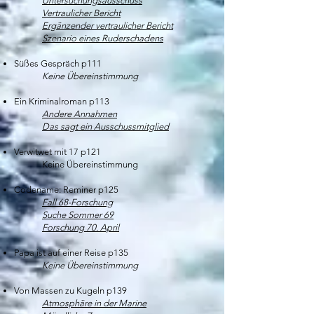
Untersuchungsausschuss
Vertraulicher Bericht
Ergänzender vertraulicher Bericht
Szenario eines Ruderschadens
Süßes Gespräch p111
Keine Übereinstimmung
Ein Kriminalroman p113
Andere Annahmen
Das sagt ein Ausschussmitglied
Verwitwet mit 17 p121
Keine Übereinstimmung​
Codename: Reminer p125
Fall 68-Forschung
Suche Sommer 69
Forschung 70. April
Papa ist auf einer Reise p135
Keine Übereinstimmung
Von Massen zu Kugeln p139
Atmosphäre in der Marine​