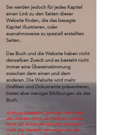
Sie werden jedoch für jedes Kapitel
einen Link zu den Seiten dieser
Website finden, die das besagte
Kapitel illustrieren, oder
ausnahmsweise zu speziell erstellten
Seiten.
Das Buch und die Website haben nicht
denselben Zweck und es besteht nicht
immer eine Übereinstimmung
zwischen dem einen und dem
anderen. Die Website wird mehr
Grafiken und Dokumente präsentieren,
bietet aber weniger Erklärungen als das
Buch.
Achtung Navigation zwischen den Seiten
der Website durch die Pfeile am unteren
Rand der Seiten der Website entspricht
nicht den Kapiteln, verwenden Sie die