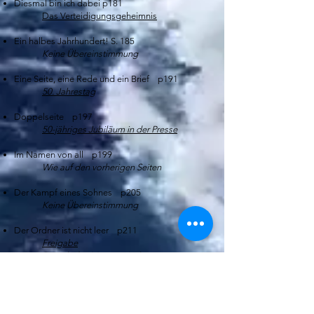
Diesmal bin ich dabei p181
Das Verteidigungsgeheimnis​
Ein halbes Jahrhundert! S. 185
Keine Übereinstimmung
Eine Seite, eine Rede und ein Brief p191
50. Jahrestag​
Doppelseite p197
50-jähriges Jubiläum in der Presse
Im Namen von all p199
Wie auf den vorherigen Seiten
Der Kampf eines Sohnes p205
Keine Übereinstimmung
Der Ordner ist nicht leer p211
Freigabe
Besuch des Minerve-Archivs
Suchen fortsetzen? p217
Keine Übereinstimmung