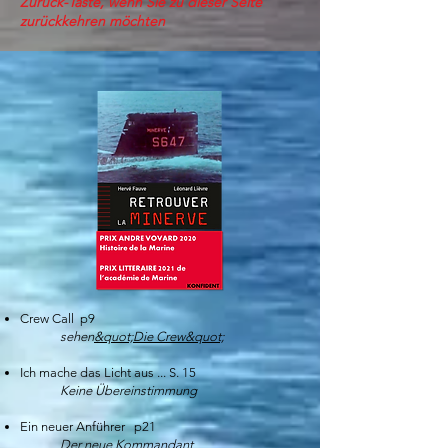
Zurück-Taste, wenn Sie zu dieser Seite
zurückkehren möchten
Crew Call p9
sehen
&quot;Die Crew&quot;​
Ich mache das Licht aus ... S. 15
Keine Übereinstimmung
Ein neuer Anführer p21
Der neue Kommandant​