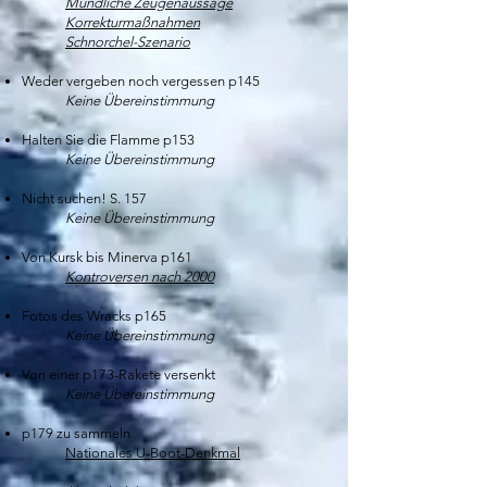
Mündliche Zeugenaussage
Korrekturmaßnahmen
Schnorchel-Szenario
Weder vergeben noch vergessen p145
Keine Übereinstimmung
Halten Sie die Flamme p153
Keine Übereinstimmung
Nicht suchen! S. 157
Keine Übereinstimmung
Von Kursk bis Minerva p161
Kontroversen nach 2000
Fotos des Wracks p165
Keine Übereinstimmung
Von einer p173-Rakete versenkt
Keine Übereinstimmung
p179 zu sammeln
Nationales U-Boot-Denkmal