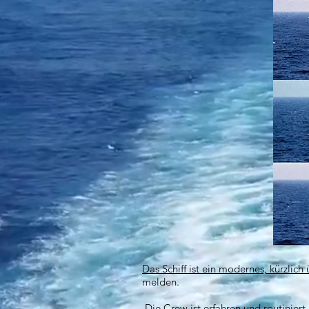
Das Schiff ist ein modernes, kürzlich
melden.
Die Crew
ist erfahren und routiniert 