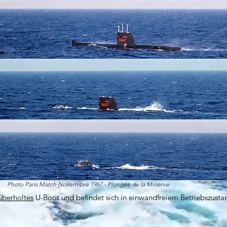
Photo Paris Match Novermbre 1967 - Plongée de la Minerve
 überholtes
U-Boot und befindet sich in einwandfreiem Betriebszustand
.