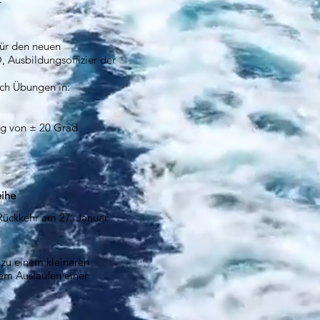
für den neuen
usbildungsoffizier der
ich Übungen in:
g von ± 20 Grad
eihe
Rückkehr am 27. Januar
zu einem kleineren
em Auslaufen einer