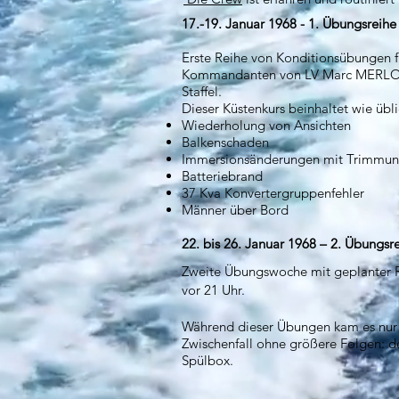
17.-19. Januar 1968 - 1. Übungsreihe
Erste Reihe von Konditionsübungen 
Kommandanten von LV Marc MERLO, A
Staffel.
Dieser Küstenkurs beinhaltet wie übl
Wiederholung von Ansichten
Balkenschaden
Immersionsänderungen mit Trimmun
Batteriebrand
37 Kva Konvertergruppenfehler
Männer über Bord
22. bis 26. Januar 1968 – 2. Übungsr
Zweite Übungswoche mit geplanter 
vor 21 Uhr.
Während dieser Übungen kam es nur 
Zwischenfall ohne größere Folgen: d
Spülbox.