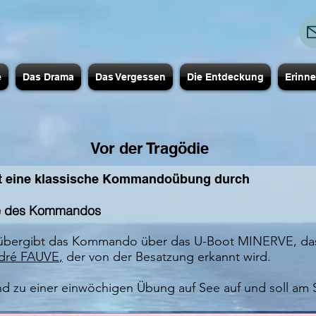
e
Das Drama
Das Vergessen
Die Entdeckung
Erinn
Vor der Tragödie
t eine klassische Kommandoübung durch
me des Kommandos
übergibt das Kommando über das U-Boot MINERVE, das e
ndré FAUVE
,
der von der Besatzung erkannt wird.
nd zu einer einwöchigen Übung auf See auf und soll am 