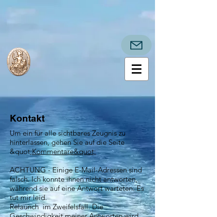
Kontakt
Um ein für alle sichtbares Zeugnis zu
hinterlassen, gehen Sie auf die Seite
&quot;
Kommentare&quot;
ACHTUNG - Einige E-Mail-Adressen sind
falsch. Ich konnte ihnen nicht antworten,
während sie auf eine Antwort warteten. Es
tut mir leid.
Relaunch im Zweifelsfall. Die
Geschwindigkeit meiner Antworten wird