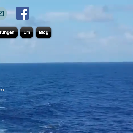
erungen
Um
Blog
en.