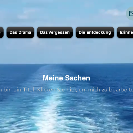
e
Das Drama
Das Vergessen
Die Entdeckung
Erinn
Meine Sachen
h bin ein Titel. ​Klicken Sie hier, um mich zu bearbeit