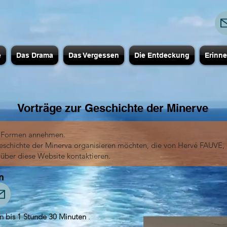
e
Das Drama
Das Vergessen
Die Entdeckung
Erinn
Vorträge zur Geschichte der Minerve
le Formen annehmen.
Geschichte der Minerva organisieren möchten, die von Hervé FAUV
 über diese Website kontaktieren.
n
n bis 1 Stunde 30 Minuten
.