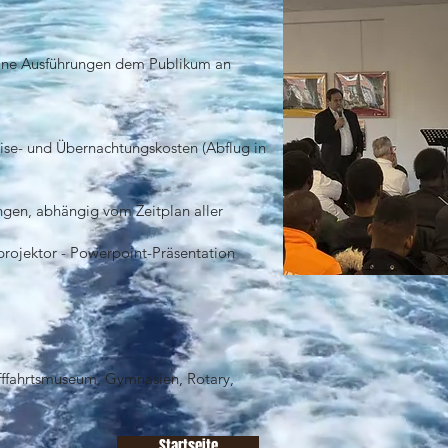
eine Ausführungen dem Publikum an
se- und Übernachtungskosten (Abflug in
ngen, abhängig vom Zeitplan aller
rojektor - Powerpoint-Präsentation
fffahrtsmuseum, Gymnasien, Rotary,
Startseite