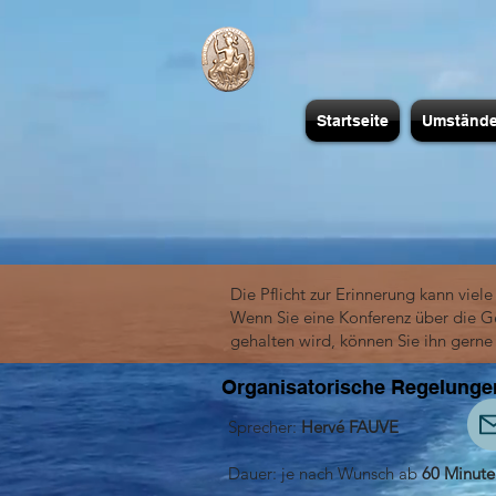
Startseite
Umständ
Die Pflicht zur Erinnerung kann vie
Wenn Sie eine Konferenz über die 
gehalten wird, können Sie ihn gerne
Organisatorische Regelunge
Sprecher:
Hervé FAUVE
Dauer: je nach Wunsch ab
60 Minute