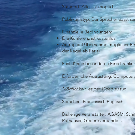
Standort: Alles ist möglich
Publikumstyp: Der Sprecher passt s
Finanzielle Bedingungen:
Die Konferenz ist kostenlos
Antrag auf Übernahme möglicher Rei
der Regel ab Paris)
Frist: Keine besonderen Einschränku
Erforderliche Ausrüstung: Computerp
Möglichkeit, es per Video zu tun
Sprachen: Französisch Englisch
Bisherige Veranstalter: AGASM, Schi
Rathäuser, Gedenkverbände …